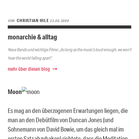
CHRISTIAN IHLE
VON
23.08.2009
monarchie & alltag
Neue Bands und wichtige Filme: „As long as the music’s loud enough, we won’t
hear the world falling apart“.
mehr über diesen blog
Moon
Es mag an den überzogenen Erwartungen liegen, die
man an den Debütfilm von Duncan Jones (und
Sohnemann von David Bowie, um das gleich mal im
ersten Satz abzuhaken) richtete, dass die Meditation