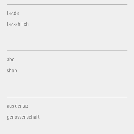
taz.de
taz zahl ich
abo
shop
aus der taz
genossenschaft