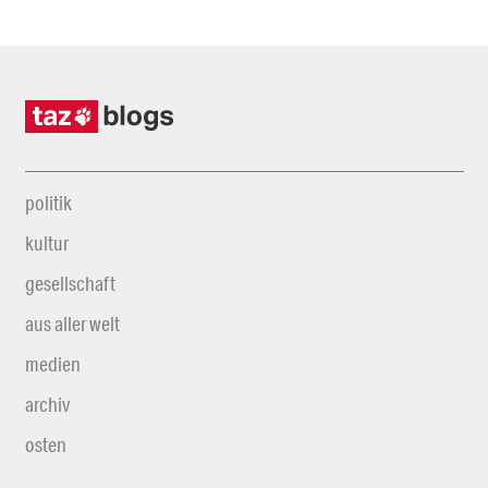
politik
kultur
gesellschaft
aus aller welt
medien
archiv
osten