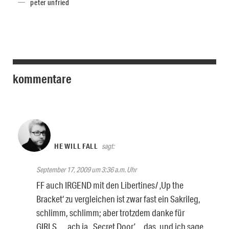
peter unfried
kommentare
HE WILL FALL
sagt:
September 17, 2009 um 3:36 a.m. Uhr
FF auch IRGEND mit den Libertines/ ‚Up the
Bracket‘ zu vergleichen ist zwar fast ein Sakrileg,
schlimm, schlimm; aber trotzdem danke für
GIRLS…, ach ja, ‚Secret Door’… das, und ich sage