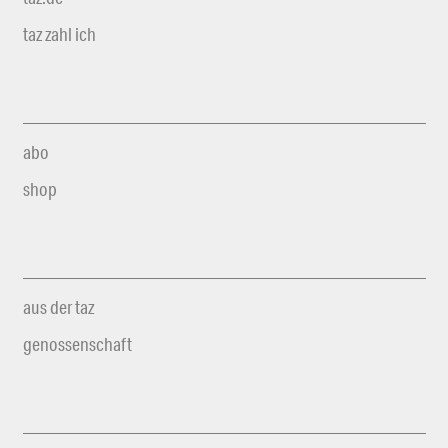
taz zahl ich
abo
shop
aus der taz
genossenschaft