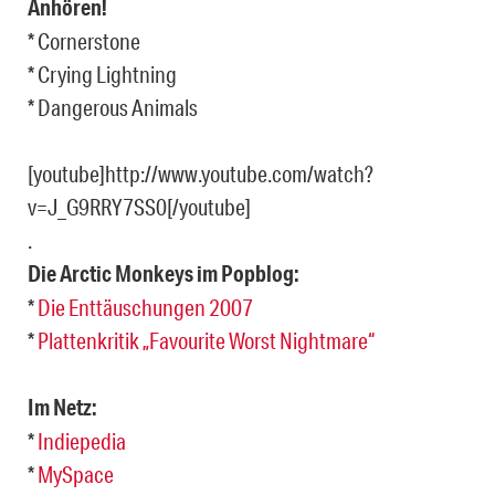
Anhören!
* Cornerstone
* Crying Lightning
* Dangerous Animals
[youtube]http://www.youtube.com/watch?
v=J_G9RRY7SS0[/youtube]
.
Die Arctic Monkeys im Popblog:
*
Die Enttäuschungen 2007
*
Plattenkritik „Favourite Worst Nightmare“
Im Netz:
*
Indiepedia
*
MySpace