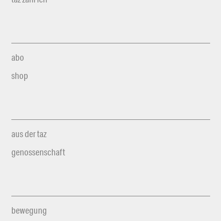
abo
shop
aus der taz
genossenschaft
bewegung