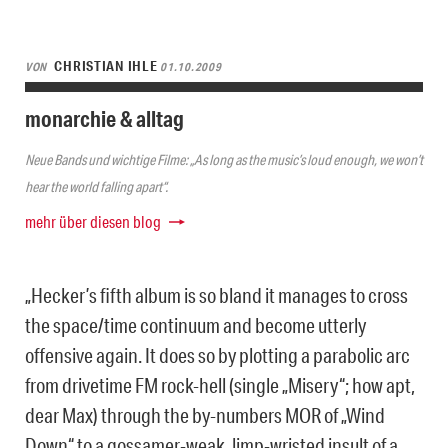
CHRISTIAN IHLE
VON
01.10.2009
monarchie & alltag
Neue Bands und wichtige Filme: „As long as the music’s loud enough, we won’t
hear the world falling apart“.
mehr über diesen blog
„Hecker’s fifth album is so bland it manages to cross
the space/time continuum and become utterly
offensive again. It does so by plotting a parabolic arc
from drivetime FM rock-hell (single „Misery“; how apt,
dear Max) through the by-numbers MOR of „Wind
Down“ to a gossamer-weak, limp-wristed insult of a