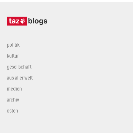
politik
kultur
gesellschaft
aus aller welt
medien
archiv
osten