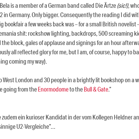
Bela is a member of a German band called Die Ärtze
(sic!)
, who
U2 in Germany. Only bigger. Consequently the reading I did wit
ig bookfair a few weeks back was – for a small British novelist 
emania shit: rockshow lighting, backdrops, 500 screaming k
 the block, gales of applause and signings for an hour afterw
ously all reflected glory for me, but I am, of course, happy to ba
ing coming my way).
o West London and 30 people in a brightly lit bookshop on a w
ike going from the
Enormodome
to the
Bull & Gate
.“
zudem ein kurioser Kandidat in der vom Kollegen Heldner 
sinnige U2-Vergleiche“…