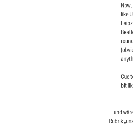
Now, 
like 
Leipz
Beatl
round
(obvi
anyth
Cue t
bit l
…und wäre 
Rubrik „un