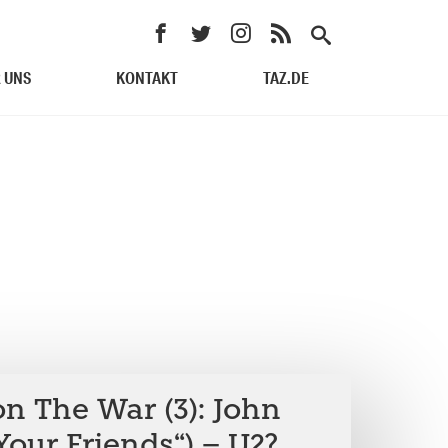
 UNS
KONTAKT
TAZ.DE
n The War (3): John
 Your Friends“) – U2?