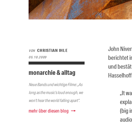
John Niven
CHRISTIAN IHLE
VON
berichtet 
05.10.2009
und bestät
monarchie & alltag
Hasselhoff
Neue Bands und wichtige Filme: „As
„It w
long as the music’s loud enough, we
won’t hear the world falling apart“.
expla
(big 
mehr über diesen blog
audio