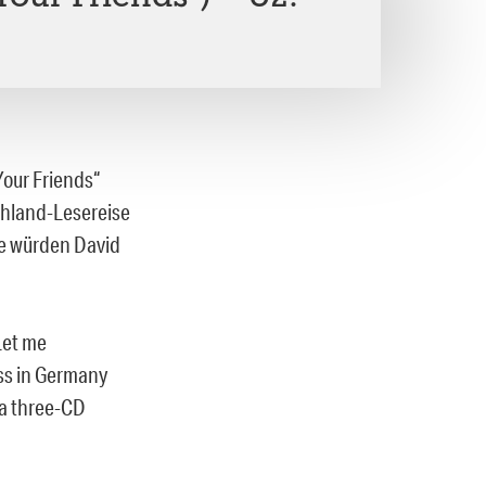
Your Friends“
chland-Lesereise
he würden David
Let me
ess in Germany
 a three-CD