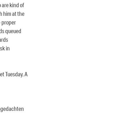
 are kind of
h him at the
– proper
ids queued
ards
sk in
et Tuesday. A
angedachten