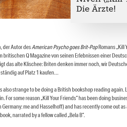
Die Ärzte!
, der Autor des
American Psycho goes Brit-Pop
Romans „Kill 
im britischen Q Magazine von seinen Erlebnissen einer Deuts
igt das alte Klischee: Briten denken immer noch, wir Deutsc
 ständig auf Platz 1 kaufen…
as also strange to be doing a British bookshop reading again. 
in. For some reason „Kill Your Friends“ has been doing busin
in Germany: me and Hasselhoff) and has recently come out as
book, narrated by a fellow called „Bela B“.