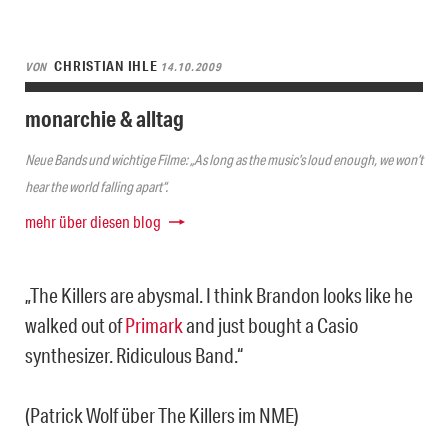
CHRISTIAN IHLE
VON
14.10.2009
monarchie & alltag
Neue Bands und wichtige Filme: „As long as the music’s loud enough, we won’t
hear the world falling apart“.
mehr über diesen blog
„The Killers are abysmal. I think Brandon looks like he
walked out of
Primark
and just bought a Casio
synthesizer. Ridiculous Band.“
(Patrick Wolf über The Killers im NME)