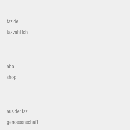
taz.de
taz zahl ich
abo
shop
aus der taz
genossenschaft