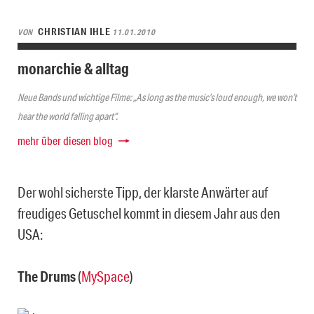
CHRISTIAN IHLE
VON
11.01.2010
monarchie & alltag
Neue Bands und wichtige Filme: „As long as the music’s loud enough, we won’t
hear the world falling apart“.
mehr über diesen blog
Der wohl sicherste Tipp, der klarste Anwärter auf
freudiges Getuschel kommt in diesem Jahr aus den
USA:
The Drums
(
MySpace
)