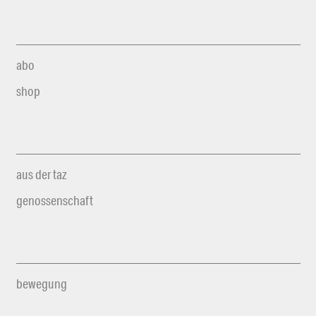
abo
shop
aus der taz
genossenschaft
bewegung