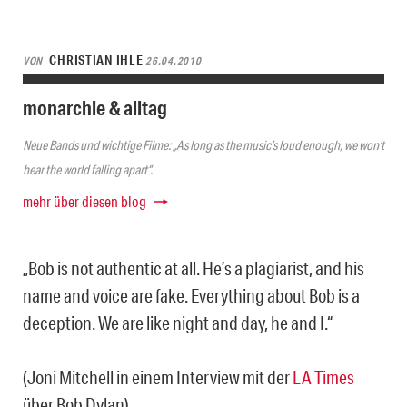
CHRISTIAN IHLE
VON
26.04.2010
monarchie & alltag
Neue Bands und wichtige Filme: „As long as the music’s loud enough, we won’t
hear the world falling apart“.
mehr über diesen blog
„Bob is not authentic at all. He’s a plagiarist, and his
name and voice are fake. Everything about Bob is a
deception. We are like night and day, he and I.“
(Joni Mitchell in einem Interview mit der
LA Times
über Bob Dylan)