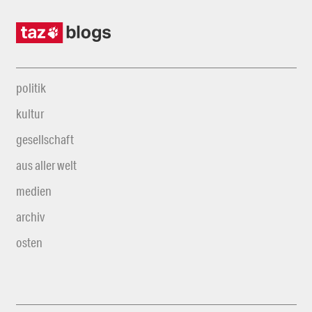
politik
kultur
gesellschaft
aus aller welt
medien
archiv
osten