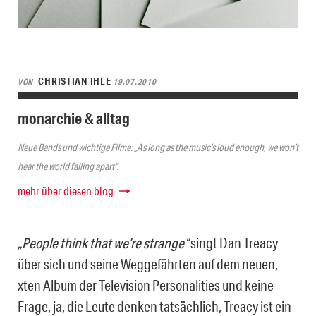
CHRISTIAN IHLE
VON
19.07.2010
monarchie & alltag
Neue Bands und wichtige Filme: „As long as the music’s loud enough, we won’t
hear the world falling apart“.
mehr über diesen blog
„People think that we’re strange“
singt Dan Treacy
über sich und seine Weggefährten auf dem neuen,
xten Album der Television Personalities und keine
Frage, ja, die Leute denken tatsächlich, Treacy ist ein