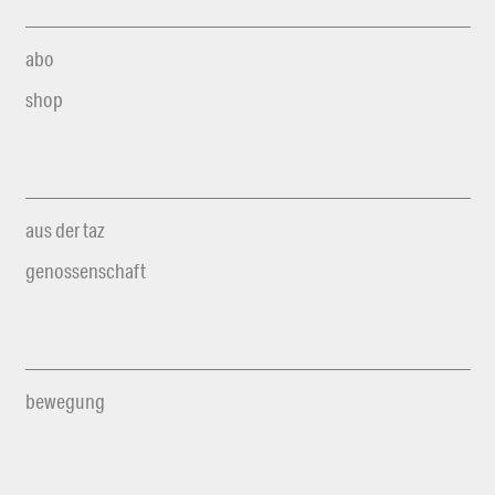
abo
shop
aus der taz
genossenschaft
bewegung