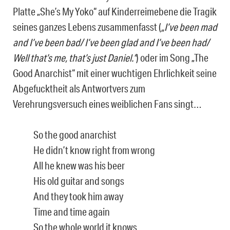
Platte „She’s My Yoko“ auf Kinderreimebene die Tragik
seines ganzes Lebens zusammenfasst (
„I’ve been mad
and I’ve been bad/ I’ve been glad and I’ve been had/
Well that’s me, that’s just Daniel.“
) oder im Song „The
Good Anarchist“ mit einer wuchtigen Ehrlichkeit seine
Abgefucktheit als Antwortvers zum
Verehrungsversuch eines weiblichen Fans singt…
So the good anarchist
He didn’t know right from wrong
All he knew was his beer
His old guitar and songs
And they took him away
Time and time again
So the whole world it knows