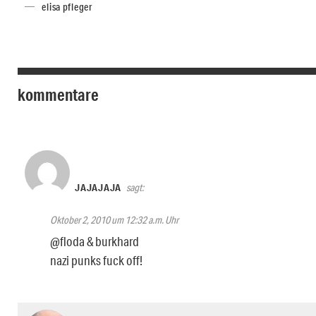
elisa pfleger
kommentare
JAJAJAJA
sagt:
Oktober 2, 2010 um 12:32 a.m. Uhr
@floda & burkhard
nazi punks fuck off!