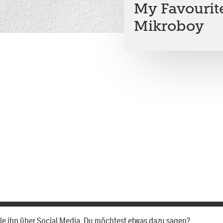
My Favourit
Mikroboy
Teile ihn über Social Media. Du möchtest etwas dazu sagen?