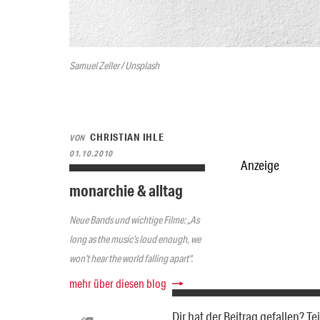
Samuel Zeller / Unsplash
CHRISTIAN IHLE
VON
01.10.2010
Anzeige
monarchie & alltag
Neue Bands und wichtige Filme: „As
long as the music’s loud enough, we
won’t hear the world falling apart“.
mehr über diesen blog
Dir hat der Beitrag gefallen? 