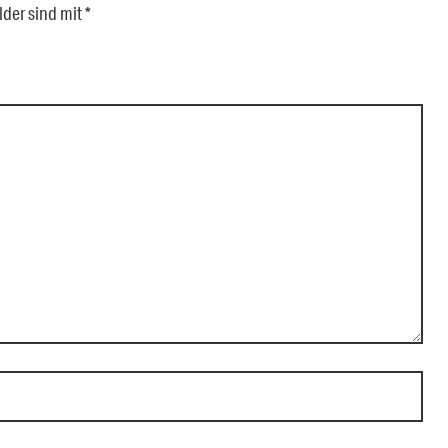
lder sind mit
*