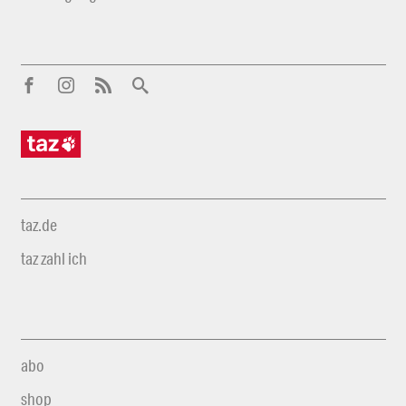
taz.de
taz zahl ich
abo
shop