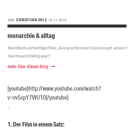
CHRISTIAN IHLE
VON
16.11.2010
monarchie & alltag
Neue Bands und wichtige Filme: „As long as the music’s loud enough, we won’t
hear the world falling apart“.
mehr über diesen blog
[youtube]http://www.youtube.com/watch?
v=vvSspY7WU10[/youtube]
.
1. Der Film in einem Satz: