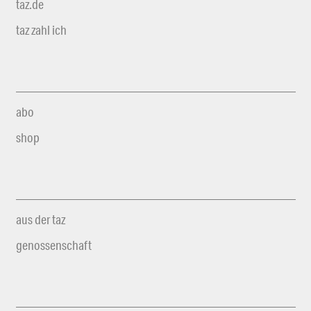
taz.de
taz zahl ich
abo
shop
aus der taz
genossenschaft