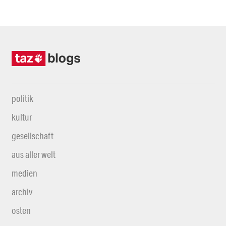
politik
kultur
gesellschaft
aus aller welt
medien
archiv
osten