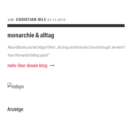
CHRISTIAN IHLE
VON
03.12.2010
monarchie & alltag
Neue Bands und wichtige Filme: „As long as the music’s loud enough, we won’t
hear the world falling apart“.
mehr über diesen blog
Anzeige