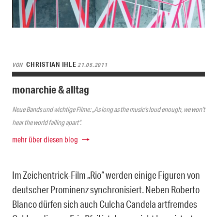
CHRISTIAN IHLE
VON
21.05.2011
monarchie & alltag
Neue Bands und wichtige Filme: „As long as the music’s loud enough, we won’t
hear the world falling apart“.
mehr über diesen blog
Im Zeichentrick-Film „Rio“ werden einige Figuren von
deutscher Prominenz synchronisiert. Neben Roberto
Blanco dürfen sich auch Culcha Candela artfremdes