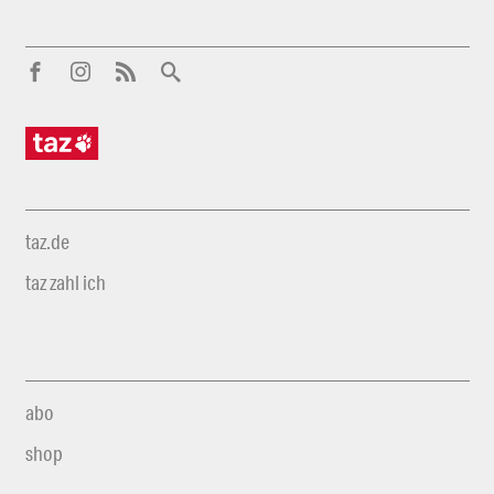
taz.de
taz zahl ich
abo
shop