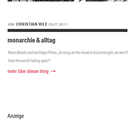
CHRISTIAN IHLE
VON
28.07.2011
monarchie & alltag
Neue Bands und wichtige Filme: „As long as the music’s loud enough, we won’t
hear the world falling apart“.
mehr über diesen blog
Anzeige