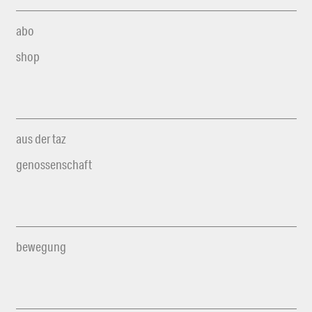
abo
shop
aus der taz
genossenschaft
bewegung