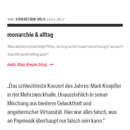
CHRISTIAN IHLE
VON
24.01.2012
monarchie & alltag
Neue Bands und wichtige Filme: „As long as the music’s loud enough, we won’t
hear the world falling apart“.
mehr über diesen blog
„Das schlechteste Konzert des Jahres: Mark Knopfler
in der Mehrzweckhalle. Unausstehlich in seiner
Mischung aus biederer Gelacktheit und
angeberischer Virtuosität. Hier war alles falsch, was
an Popmusik überhaupt nur falsch sein kann.“