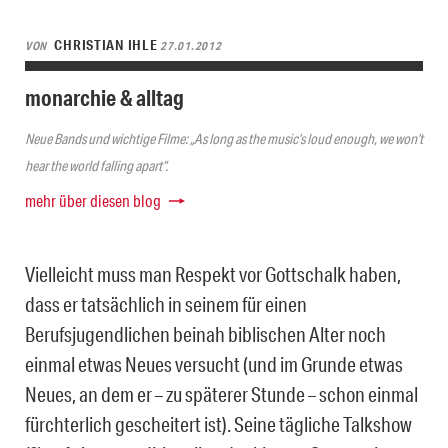
CHRISTIAN IHLE
VON
27.01.2012
monarchie & alltag
Neue Bands und wichtige Filme: „As long as the music’s loud enough, we won’t
hear the world falling apart“.
mehr über diesen blog
Vielleicht muss man Respekt vor Gottschalk haben,
dass er tatsächlich in seinem für einen
Berufsjugendlichen beinah biblischen Alter noch
einmal etwas Neues versucht (und im Grunde etwas
Neues, an dem er – zu späterer Stunde – schon einmal
fürchterlich gescheitert ist). Seine tägliche Talkshow