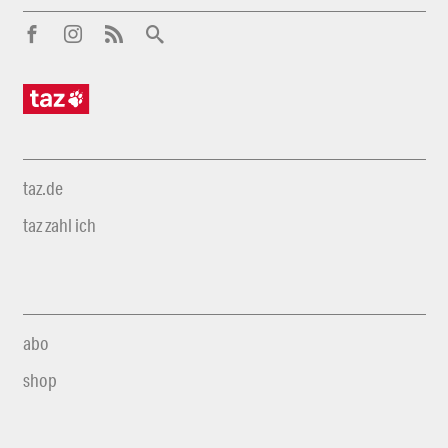
taz.de
taz zahl ich
abo
shop