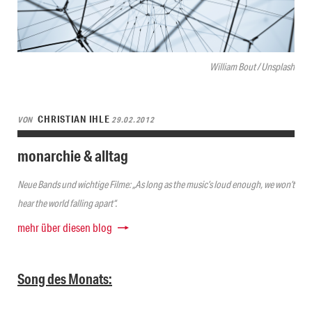
William Bout / Unsplash
CHRISTIAN IHLE
VON
29.02.2012
monarchie & alltag
Neue Bands und wichtige Filme: „As long as the music’s loud enough, we won’t
hear the world falling apart“.
mehr über diesen blog
Song des Monats: