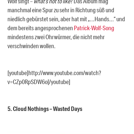
Wolf singt –
what’s not to like
? Das Album mag
manchmal eine Spur zu sehr in Richtung süß und
niedlich gebürstet sein, aber hat mit „…Hands…“ und
dem bereits angesprochenen
Patrick-Wolf-Song
mindestens zwei Ohrwürmer, die nicht mehr
verschwinden wollen.
[youtube]http://www.youtube.com/watch?
v=CZp0RpSDW6o[/youtube]
5. Cloud Nothings – Wasted Days