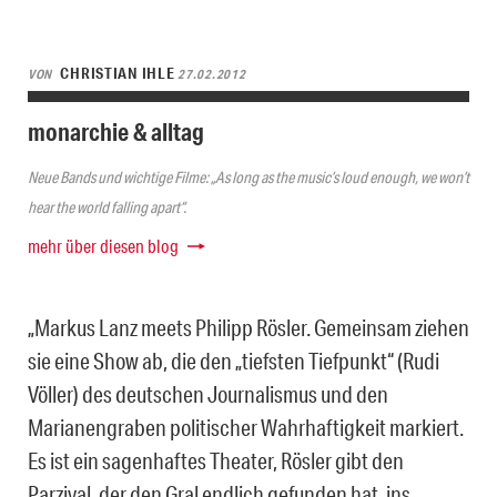
CHRISTIAN IHLE
VON
27.02.2012
monarchie & alltag
Neue Bands und wichtige Filme: „As long as the music’s loud enough, we won’t
hear the world falling apart“.
mehr über diesen blog
„Markus Lanz meets Philipp Rösler. Gemeinsam ziehen
sie eine Show ab, die den „tiefsten Tiefpunkt“ (Rudi
Völler) des deutschen Journalismus und den
Marianengraben politischer Wahrhaftigkeit markiert.
Es ist ein sagenhaftes Theater, Rösler gibt den
Parzival, der den Gral endlich gefunden hat, ins