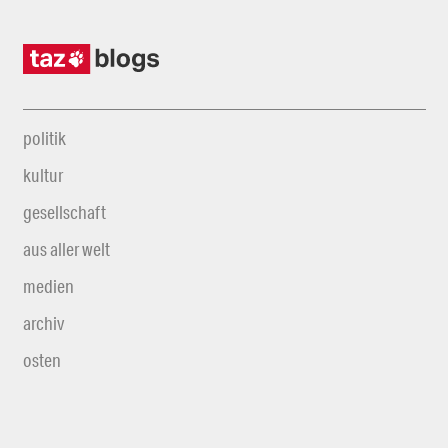
politik
kultur
gesellschaft
aus aller welt
medien
archiv
osten