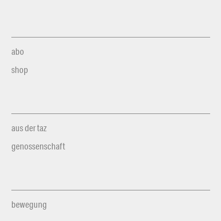
abo
shop
aus der taz
genossenschaft
bewegung