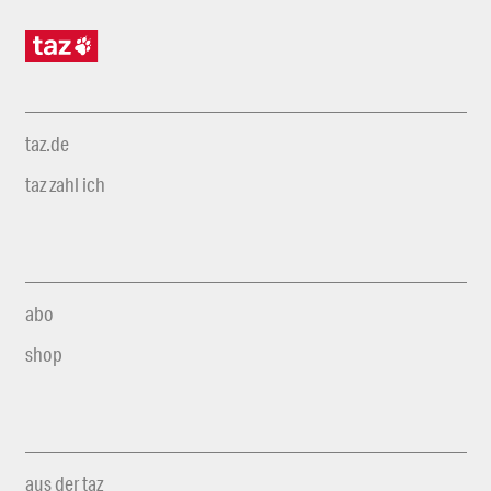
taz.de
taz zahl ich
abo
shop
aus der taz