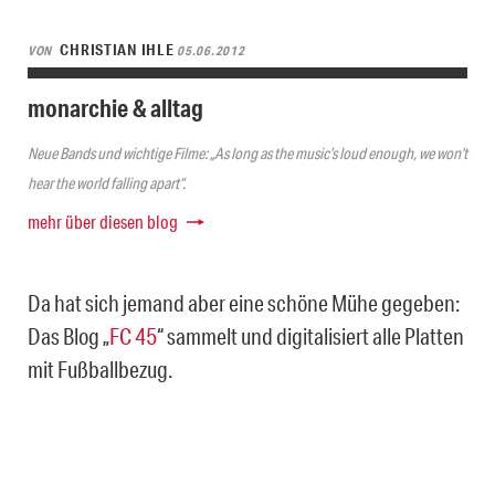
CHRISTIAN IHLE
VON
05.06.2012
monarchie & alltag
Neue Bands und wichtige Filme: „As long as the music’s loud enough, we won’t
hear the world falling apart“.
mehr über diesen blog
Da hat sich jemand aber eine schöne Mühe gegeben:
Das Blog „
FC 45
“ sammelt und digitalisiert alle Platten
mit Fußballbezug.