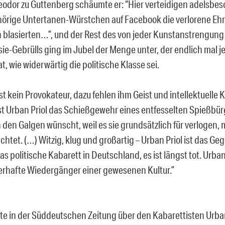
heodor zu Guttenberg schäumte er: “Hier verteidigen adelsbes
hörige Untertanen-Würstchen auf Facebook die verlorene Ehr
 blasierten…”, und der Rest des von jeder Kunstanstrengung 
sie-Gebrülls ging im Jubel der Menge unter, der endlich mal
t, wie widerwärtig die politische Klasse sei.
ist kein Provokateur, dazu fehlen ihm Geist und intellektuelle 
st Urban Priol das Schießgewehr eines entfesselten Spießbür
n den Galgen wünscht, weil es sie grundsätzlich für verlogen,
chtet. (…) Witzig, klug und großartig – Urban Priol ist das Gege
s politische Kabarett in Deutschland, es ist längst tot. Urban 
rhafte Wiedergänger einer gewesenen Kultur.”
ute in der Süddeutschen Zeitung über den Kabarettisten Urban