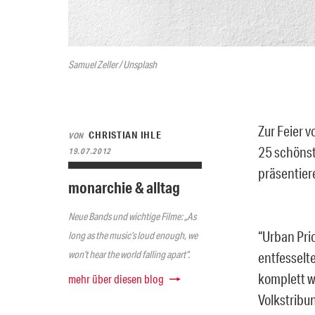
Samuel Zeller / Unsplash
Zur Feier v
CHRISTIAN IHLE
VON
25 schönst
19.07.2012
präsentier
monarchie & alltag
Neue Bands und wichtige Filme: „As
“Urban Prio
long as the music’s loud enough, we
won’t hear the world falling apart“.
entfesselte
komplett w
mehr über diesen blog
Volkstribu