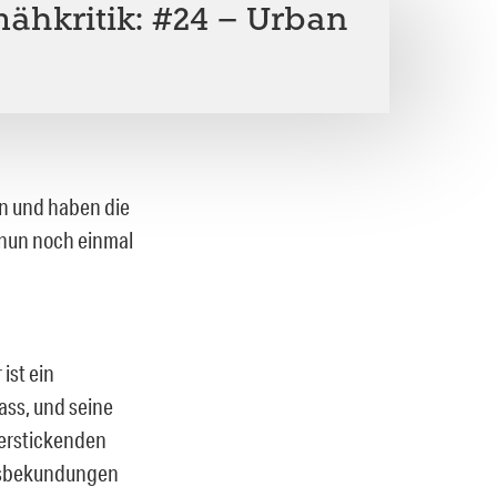
mähkritik: #24 – Urban
en und haben die
 nun noch einmal
ist ein
hass, und seine
 erstickenden
ätsbekundungen