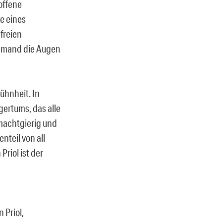
offene
e eines
freien
 jemand die Augen
Kühnheit. In
gertums, das alle
 machtgierig und
nteil von all
Priol ist der
 Priol,