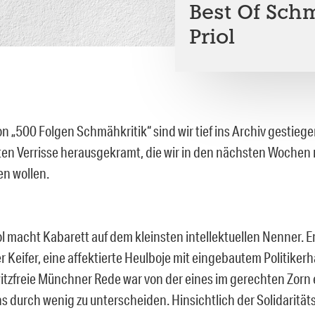
Best Of Sch
Priol
on „500 Folgen Schmähkritik“ sind wir tief ins Archiv gestieg
en Verrisse herausgekramt, die wir in den nächsten Wochen
en wollen.
l macht Kabarett auf dem kleinsten intellektuellen Nenner. Er 
r Keifer, eine affektierte Heulboje mit eingebautem Politiker
itzfreie Münchner Rede war von der eines im gerechten Zorn
ns durch wenig zu unterscheiden. Hinsichtlich der Solidarit