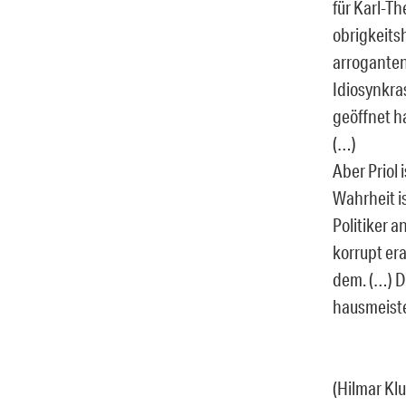
für Karl-T
obrigkeits
arroganten
Idiosynkra
geöffnet ha
(…)
Aber Priol 
Wahrheit i
Politiker a
korrupt era
dem. (…) Da
hausmeiste
(Hilmar Kl