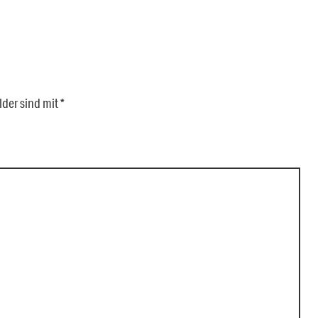
lder sind mit
*