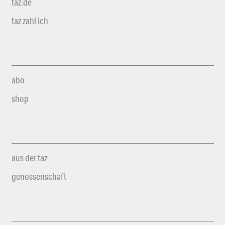
taz.de
taz zahl ich
abo
shop
aus der taz
genossenschaft