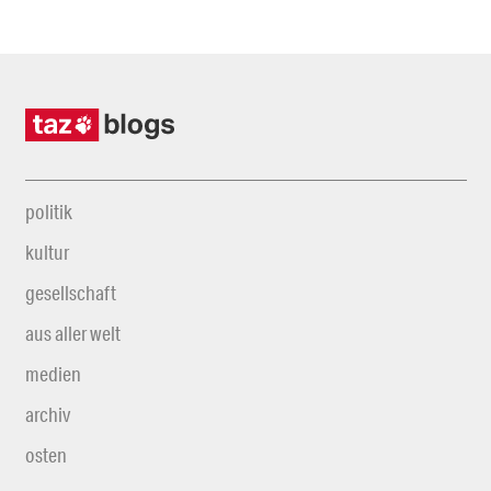
politik
kultur
gesellschaft
aus aller welt
medien
archiv
osten