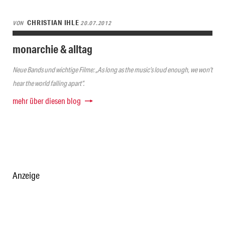
CHRISTIAN IHLE
VON
20.07.2012
monarchie & alltag
Neue Bands und wichtige Filme: „As long as the music’s loud enough, we won’t
hear the world falling apart“.
mehr über diesen blog
Anzeige