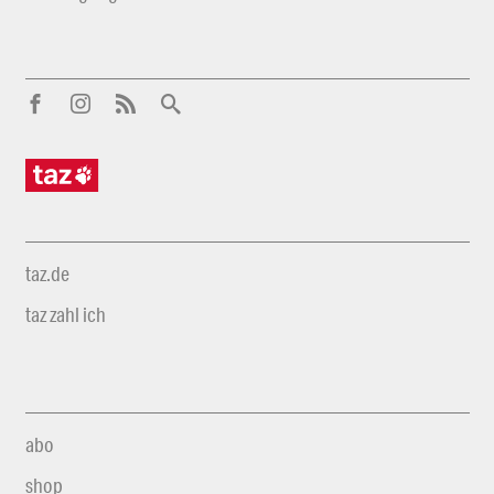
taz.de
taz zahl ich
abo
shop