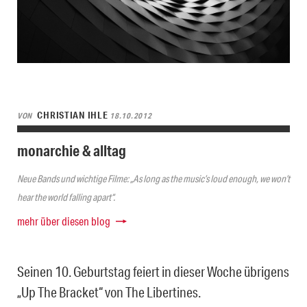
CHRISTIAN IHLE
VON
18.10.2012
monarchie & alltag
Neue Bands und wichtige Filme: „As long as the music’s loud enough, we won’t
hear the world falling apart“.
mehr über diesen blog
Seinen 10. Geburtstag feiert in dieser Woche übrigens
„Up The Bracket“ von The Libertines.