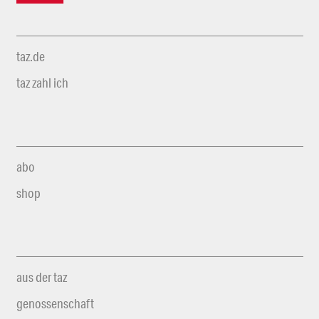
taz.de
taz zahl ich
abo
shop
aus der taz
genossenschaft