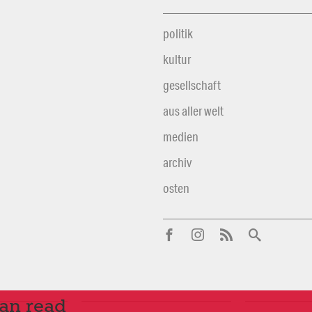
politik
kultur
gesellschaft
aus aller welt
medien
archiv
osten
can read