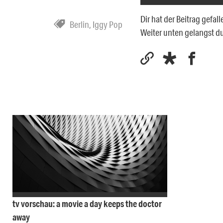
Dir hat der Beitrag gefa
Berlin
,
Iggy Pop
Weiter unten gelangst 
tv vorschau: a movie a day keeps the doctor
away