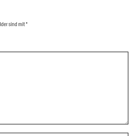
lder sind mit
*