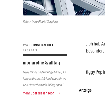
Foto: Alvaro Pinot / Unsplash
„Ich hab Am
CHRISTIAN IHLE
VON
besonders. 
21.01.2013
monarchie & alltag
(Iggy Pop i
Neue Bands und wichtige Filme: „As
long as the music’s loud enough, we
won’t hear the world falling apart“.
Anzeige
mehr über diesen blog