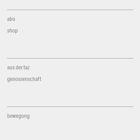
abo
shop
aus der taz
genossenschaft
bewegung