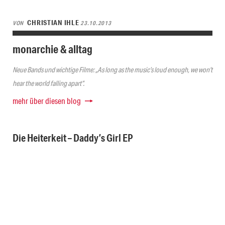
CHRISTIAN IHLE
VON
23.10.2013
monarchie & alltag
Neue Bands und wichtige Filme: „As long as the music’s loud enough, we won’t
hear the world falling apart“.
mehr über diesen blog
Die Heiterkeit – Daddy’s Girl EP