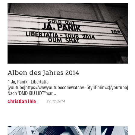
Alben des Jahres 2014
1 Ja, Panik - Libertatia
[youtube]https://wwwyoutubecom/watchv=5tyliEn6nws[/youtube]
Nach "DMD KIU LIDT" war...
christian ihle
27.12.2014