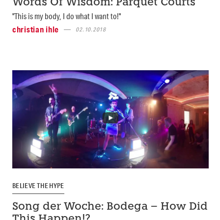
Words Of Wisdom: Parquet Courts
"This is my body, I do what I want to!"
christian ihle
02.10.2018
BELIEVE THE HYPE
Song der Woche: Bodega – How Did
This Happen!?