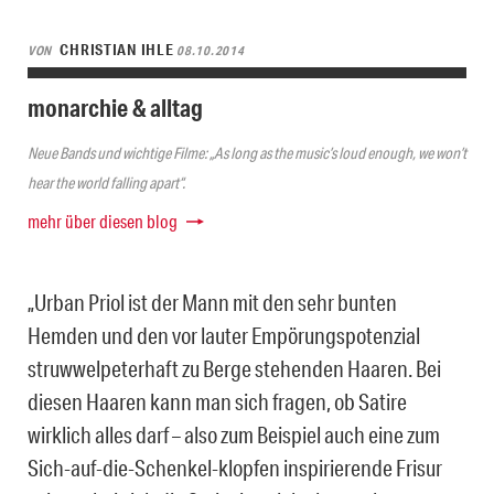
CHRISTIAN IHLE
VON
08.10.2014
monarchie & alltag
Neue Bands und wichtige Filme: „As long as the music’s loud enough, we won’t
hear the world falling apart“.
mehr über diesen blog
„Urban Priol ist der Mann mit den sehr bunten
Hemden und den vor lauter Empörungspotenzial
struwwelpeterhaft zu Berge stehenden Haaren. Bei
diesen Haaren kann man sich fragen, ob Satire
wirklich alles darf – also zum Beispiel auch eine zum
Sich-auf-die-Schenkel-klopfen inspirierende Frisur