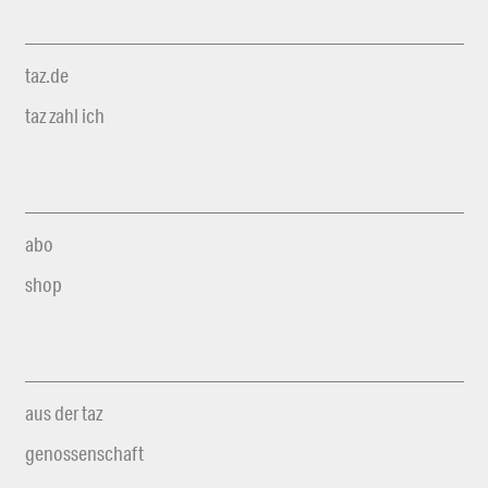
taz.de
taz zahl ich
abo
shop
aus der taz
genossenschaft