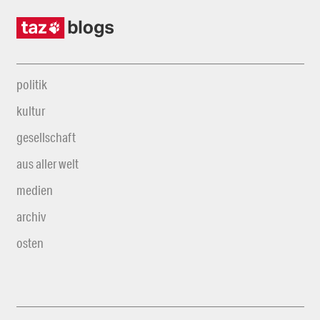
politik
kultur
gesellschaft
aus aller welt
medien
archiv
osten