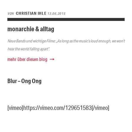
CHRISTIAN IHLE
VON
13.06.2015
monarchie & alltag
Neue Bands und wichtige Filme: „As long as the music’s loud enough, we won’t
hear the world falling apart“.
mehr über diesen blog
Blur – Ong Ong
[vimeo]https://vimeo.com/129651583[/vimeo]