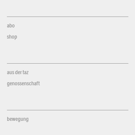
abo
shop
aus der taz
genossenschaft
bewegung