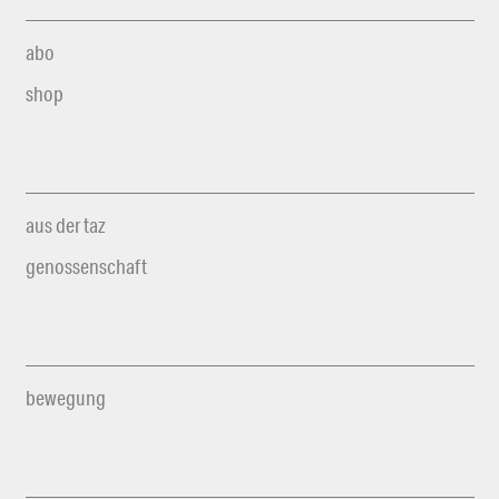
abo
shop
aus der taz
genossenschaft
bewegung