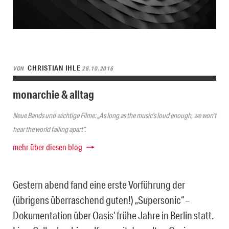
CHRISTIAN IHLE
VON
28.10.2016
monarchie & alltag
Neue Bands und wichtige Filme: „As long as the music’s loud enough, we won’t
hear the world falling apart“.
mehr über diesen blog
Gestern abend fand eine erste Vorführung der
(übrigens überraschend guten!) „Supersonic“ –
Dokumentation über Oasis‘ frühe Jahre in Berlin statt.