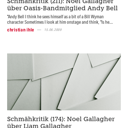
Schmähkritik (211): Noel Gallagher
über Oasis-Bandmitglied Andy Bell
"Andy Bell I think he sees himself as a bit of a Bill Wyman
character Sometimes I look at him onstage and think, "Is he...
christian ihle
15.06.2009
Schmähkritik (174): Noel Gallagher
über Liam Gallagher