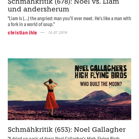
Schmähkritik (678): Noel vs. Liam
und andersherum
"Liam is (...) the angriest man you’ll ever meet. He’s like a man with
a fork in a world of soup."
christian ihle
15.07.2019
Schmähkritik (653): Noel Gallagher
"A dried up oasis of dross Noel Gallagher’s High-Flying Birds