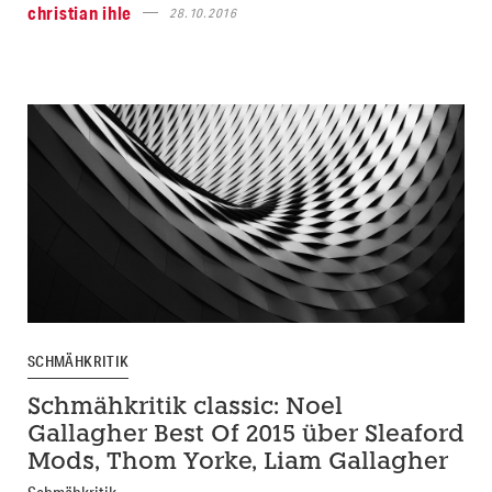
christian ihle
28.10.2016
SCHMÄHKRITIK
Schmähkritik classic: Noel
Gallagher Best Of 2015 über Sleaford
Mods, Thom Yorke, Liam Gallagher