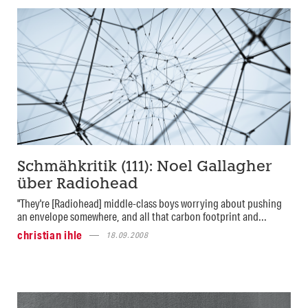
Schmähkritik (111): Noel Gallagher
über Radiohead
"They're [Radiohead] middle-class boys worrying about pushing
an envelope somewhere, and all that carbon footprint and...
christian ihle
18.09.2008