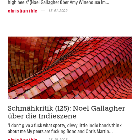
high heels" (Noel Gallagher über Amy Winehouse im...
christian ihle
18.01.2009
Schmähkritik (125): Noel Gallagher
über die Indieszene
"I don't give a fuck what spotty, divvy little indie bands think
about me My peers are fucking Bono and Chris Martin...
christian ihle
26.10.2008