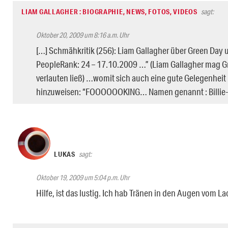
LIAM GALLAGHER : BIOGRAPHIE, NEWS, FOTOS, VIDEOS
sagt:
Oktober 20, 2009 um 8:16 a.m. Uhr
[…] Schmähkritik (256): Liam Gallagher über Green Day 
PeopleRank: 24 – 17.10.2009 …” (Liam Gallagher mag Gr
verlauten ließ) …womit sich auch eine gute Gelegenheit 
hinzuweisen: “FOOOOOOKING… Namen genannt : Billie-
LUKAS
sagt:
Oktober 19, 2009 um 5:04 p.m. Uhr
Hilfe, ist das lustig. Ich hab Tränen in den Augen vom La