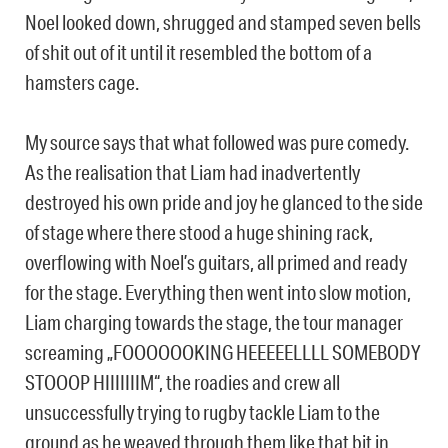
Noel looked down, shrugged and stamped seven bells
of shit out of it until it resembled the bottom of a
hamsters cage.
My source says that what followed was pure comedy.
As the realisation that Liam had inadvertently
destroyed his own pride and joy he glanced to the side
of stage where there stood a huge shining rack,
overflowing with Noel’s guitars, all primed and ready
for the stage. Everything then went into slow motion,
Liam charging towards the stage, the tour manager
screaming „FOOOOOOKING HEEEEELLLL SOMEBODY
STOOOP HIIIIIIIM“, the roadies and crew all
unsuccessfully trying to rugby tackle Liam to the
ground as he weaved through them like that bit in