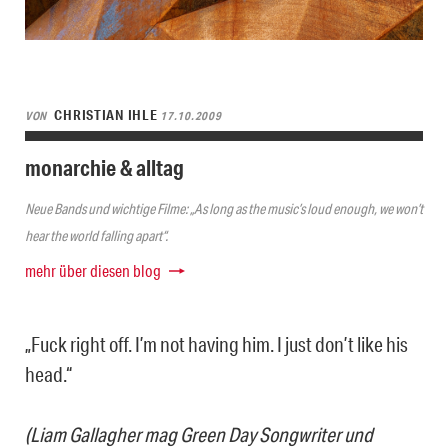
CHRISTIAN IHLE
VON
17.10.2009
monarchie & alltag
Neue Bands und wichtige Filme: „As long as the music’s loud enough, we won’t
hear the world falling apart“.
mehr über diesen blog
„Fuck right off. I’m not having him. I just don’t like his
head.“
(Liam Gallagher mag Green Day Songwriter und