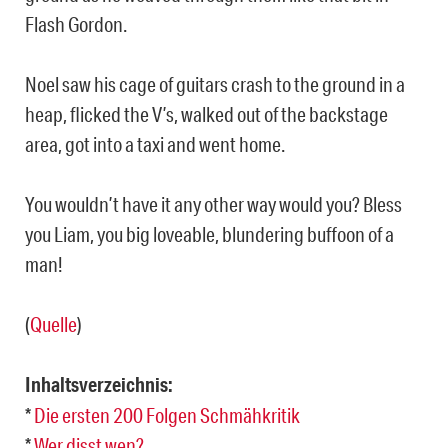
Flash Gordon.
Noel saw his cage of guitars crash to the ground in a
heap, flicked the V’s, walked out of the backstage
area, got into a taxi and went home.
You wouldn’t have it any other way would you? Bless
you Liam, you big loveable, blundering buffoon of a
man!
(
Quelle
)
Inhaltsverzeichnis:
*
Die ersten 200 Folgen Schmähkritik
*
Wer disst wen?