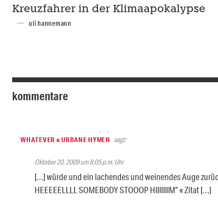
Kreuzfahrer in der Klimaapokalypse
uli hannemann
kommentare
WHATEVER « URBANE HYMEN
sagt:
Oktober 20, 2009 um 8:05 p.m. Uhr
[…] würde und ein lachendes und weinendes Auge zurüc
HEEEEELLLL SOMEBODY STOOOP HIIIIIIIM” « Zitat […]