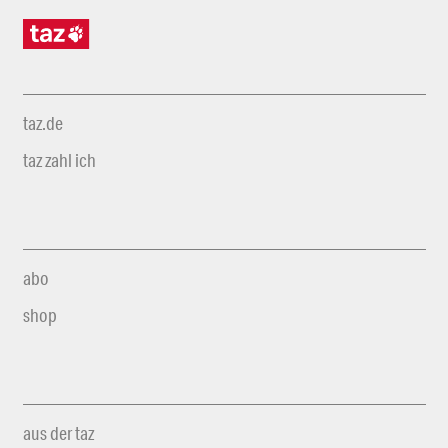
taz.de
taz zahl ich
abo
shop
aus der taz