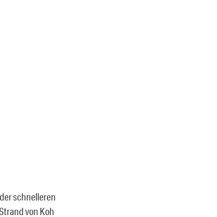
d
 der schnelleren
 Strand von Koh