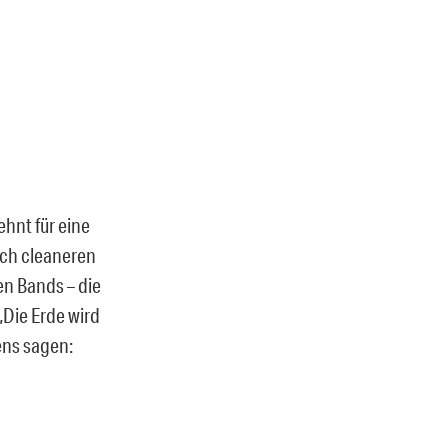
hnt für eine
ich cleaneren
en Bands – die
Die Erde wird
ens sagen: