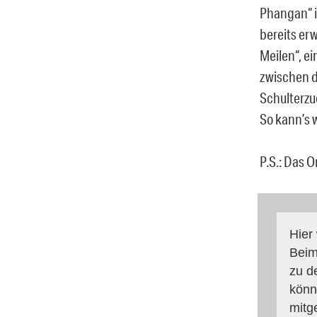
Phangan“ 
bereits er
Meilen“, e
zwischen d
Schulterz
So kann’s 
P.S.: Das O
Hier
Beim
zu d
könn
mitg