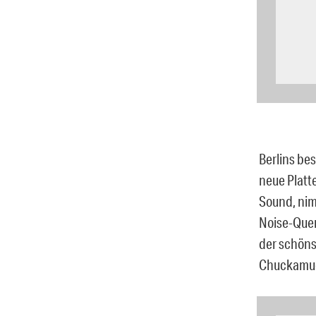
Berlins be
neue Platt
Sound, nim
Noise-Quer
der schöns
Chuckamuc