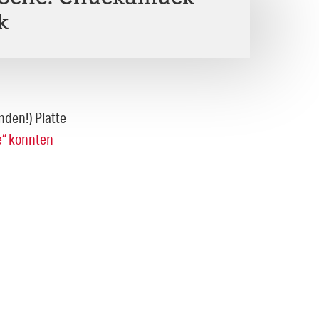
k
nden!) Platte
e“ konnten