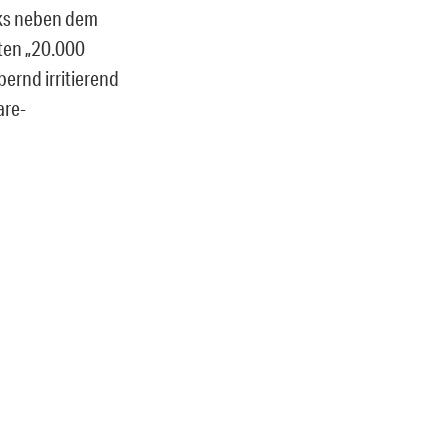
cks neben dem
ten „20.000
ernd irritierend
are-