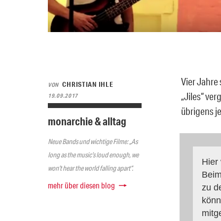
Vier Jahre
CHRISTIAN IHLE
VON
„Jiles“ ve
19.09.2017
übrigens j
monarchie & alltag
Neue Bands und wichtige Filme: „As
long as the music’s loud enough, we
Hier
won’t hear the world falling apart“.
Beim
mehr über diesen blog
zu d
könn
mitg