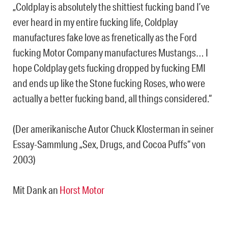
„Coldplay is absolutely the shittiest fucking band I’ve
ever heard in my entire fucking life, Coldplay
manufactures fake love as frenetically as the Ford
fucking Motor Company manufactures Mustangs… I
hope Coldplay gets fucking dropped by fucking EMI
and ends up like the Stone fucking Roses, who were
actually a better fucking band, all things considered.“
(Der amerikanische Autor Chuck Klosterman in seiner
Essay-Sammlung „Sex, Drugs, and Cocoa Puffs“ von
2003)
Mit Dank an
Horst Motor