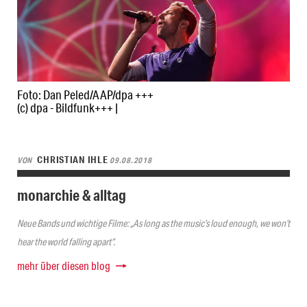
Foto: Dan Peled/AAP/dpa +++
(c) dpa - Bildfunk+++ |
CHRISTIAN IHLE
VON
09.08.2018
monarchie & alltag
Neue Bands und wichtige Filme: „As long as the music’s loud enough, we won’t
hear the world falling apart“.
mehr über diesen blog