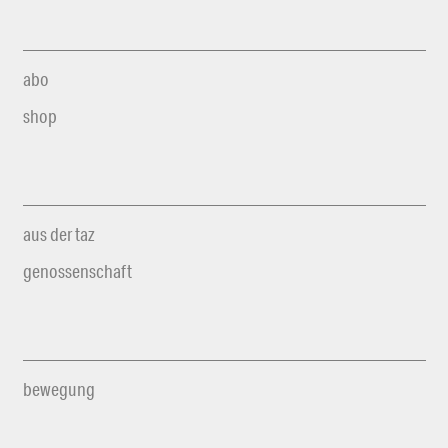
abo
shop
aus der taz
genossenschaft
bewegung