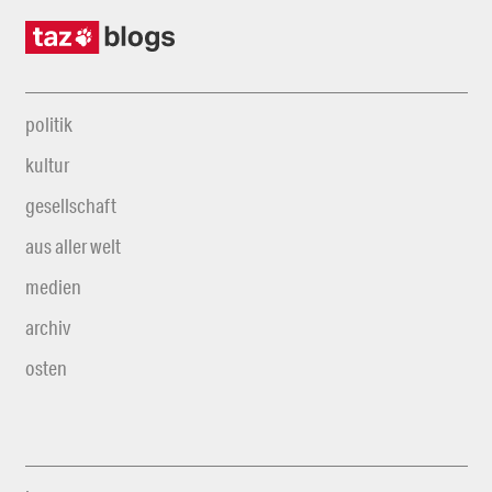
politik
kultur
gesellschaft
aus aller welt
medien
archiv
osten