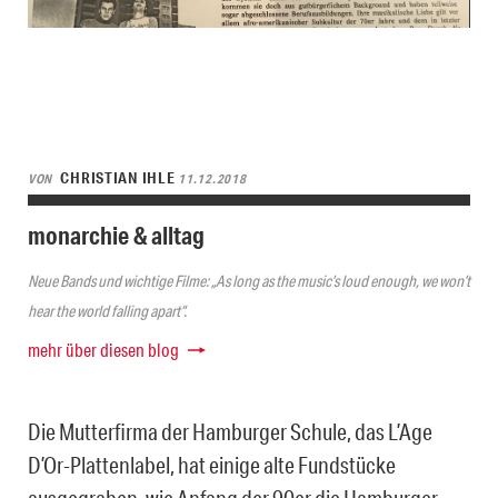
CHRISTIAN IHLE
VON
11.12.2018
monarchie & alltag
Neue Bands und wichtige Filme: „As long as the music’s loud enough, we won’t
hear the world falling apart“.
mehr über diesen blog
Die Mutterfirma der Hamburger Schule, das L’Age
D’Or-Plattenlabel, hat einige alte Fundstücke