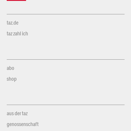
taz.de
taz zahl ich
abo
shop
aus der taz
genossenschaft