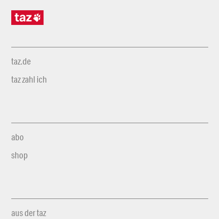
taz.de
taz zahl ich
abo
shop
aus der taz