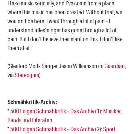
I take music seriously, and I’ve come from a place
where this music has been created. Without that, we
wouldn’t be here. I went through a lot of pain – I
understand Idles’ singer has gone through a lot of
pain. But I don’t believe their slant on this. I don’t like
them at all.“
(Sleaford Mods Sänger Jason Williamson im
Guardian
,
via
Stereogum
)
Schmähkritik-Archiv:
*
500 Folgen Schmähkritik – Das Archiv (1): Musiker,
Bands und Literaten
*
500 Folgen Schmähkritik – Das Archiv (2): Sport,