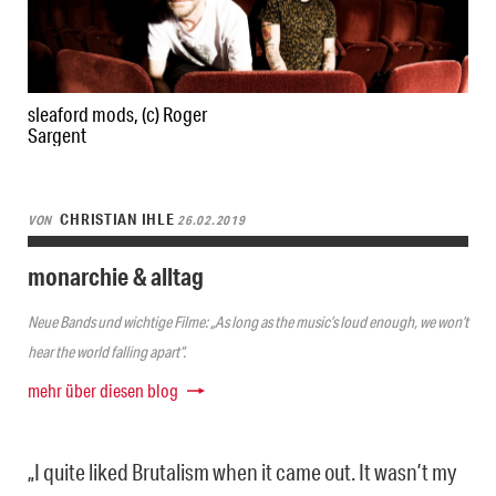
sleaford mods, (c) Roger
Sargent
CHRISTIAN IHLE
VON
26.02.2019
monarchie & alltag
Neue Bands und wichtige Filme: „As long as the music’s loud enough, we won’t
hear the world falling apart“.
mehr über diesen blog
„I quite liked Brutalism when it came out. It wasn’t my