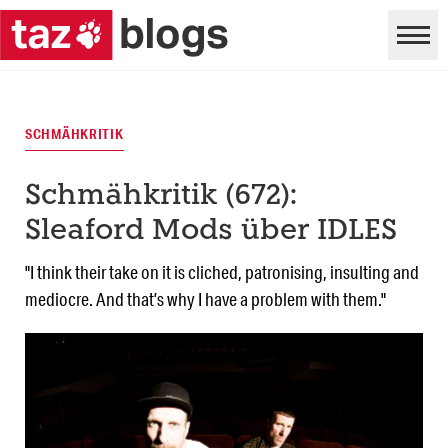
SCHMÄHKRITIK
Schmähkritik (672):
Sleaford Mods über IDLES
"I think their take on it is cliched, patronising, insulting and
mediocre. And that’s why I have a problem with them."