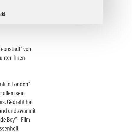
ek!
„Neonstadt“ von
unter ihnen
unk in London“
r allem sein
ms. Gedreht hat
and und zwar mit
de Boy“ – Film
essenheit