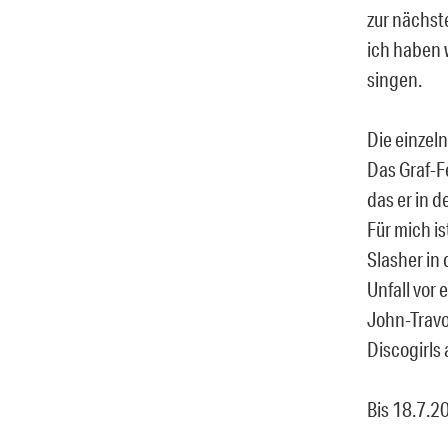
zur nächst
ich haben w
singen.
Die einzel
Das Graf-F
das er in 
Für mich i
Slasher in
Unfall vor
John-Travo
Discogirls
Bis 18.7.2