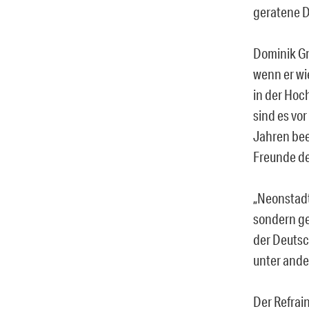
geratene D
Dominik Gr
wenn er wi
in der Hoch
sind es vo
Jahren bee
Freunde de
„Neonstadt“
sondern ge
der Deuts
unter ande
Der Refrain