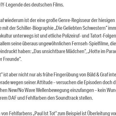
IY-Legende des deutschen Films.
af wiederum ist der eine große Genre-Regisseur der hiesigen
e mit der Schiller-Biographie „Die Geliebten Schwestern“ im
kultur unterwegs ist und etliche Polizeiruf- und Tatort-Folge
r allem seine überaus ungewöhnlichen Fernseh-Spielfilme, die 
indruckt haben: „Das unsichtbare Mädchen“, „Hotte im Parad
r Freunde“.
 ist aber nicht nur als frühe Fingerübung von Büld & Graf int
rade wegen seiner Attitude – versuchen die Episoden doch 
chen New/No Wave Wellenbewegung einzufangen – kein Wund
rem DAF und Fehlfarben den Soundtrack stellen.
 von Fehlfarbens „Paul Ist Tot“ zum Beispiel ist Überleitung v