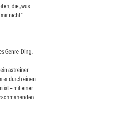
iten, die „was
 mir nicht“
hes Genre-Ding,
ein astreiner
m er durch einen
ist – mit einer
 verschmähenden