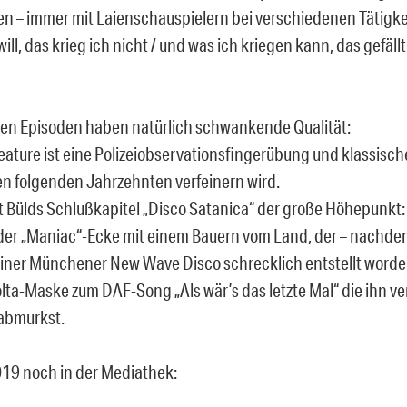
en – immer mit Laienschauspielern bei verschiedenen Tätigke
ill, das krieg ich nicht / und was ich kriegen kann, das gefällt
nen Episoden haben natürlich schwankende Qualität:
eature ist eine Polizeiobservationsfingerübung und klassisc
den folgenden Jahrzehnten verfeinern wird.
st Bülds Schlußkapitel „Disco Satanica“ der große Höhepunkt: 
 der „Maniac“-Ecke mit einem Bauern vom Land, der – nachde
 einer Münchener New Wave Disco schrecklich entstellt worden 
lta-Maske zum DAF-Song „Als wär’s das letzte Mal“ die ihn
 abmurkst.
019 noch in der Mediathek: