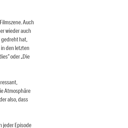
 Filmszene. Auch
mer wieder auch
n gedreht hat,
in den letzten
ies“ oder „Die
eressant,
die Atmosphäre
er also, dass
on jeder Episode