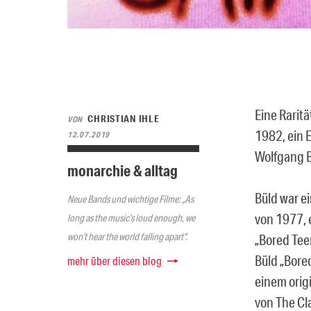
Eine Rarit
CHRISTIAN IHLE
VON
1982, ein 
12.07.2019
Wolfgang B
monarchie & alltag
Büld war e
Neue Bands und wichtige Filme: „As
von 1977, 
long as the music’s loud enough, we
won’t hear the world falling apart“.
„Bored Tee
Büld „Bore
mehr über diesen blog
einem orig
von The Cla