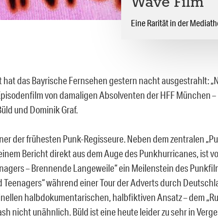
Wave Film
Eine Rarität in der Mediath
ät hat das Bayrische Fernsehen gestern nacht ausgestrahlt: 
Episodenfilm von damaligen Absolventen der HFF München – 
üld und Dominik Graf.
iner der frühesten Punk-Regisseure. Neben dem zentralen „P
einem Bericht direkt aus dem Auge des Punkhurricanes, ist vo
nagers – Brennende Langeweile“ ein Meilenstein des Punkfil
d Teenagers“ während einer Tour der Adverts durch Deutschl
inellen halbdokumentarischen, halbfiktiven Ansatz – dem „Ru
sh nicht unähnlich. Büld ist eine heute leider zu sehr in Verg