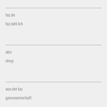
taz.de
taz zahl ich
abo
shop
aus der taz
genossenschaft