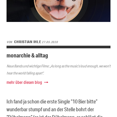
CHRISTIAN IHLE
VON
27.05.2020
monarchie & alltag
Neue Bands und wichtige Filme: „As long as the music’s loud enough, we won’t
hear the world falling apart“.
mehr über diesen blog
Ich fand ja schon die erste Single “10 Bier bitte”
wunderbar stumpf und an der Stelle bohrt der