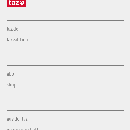
taz.de
taz zahl ich
abo
shop
aus der taz
genossenschaft