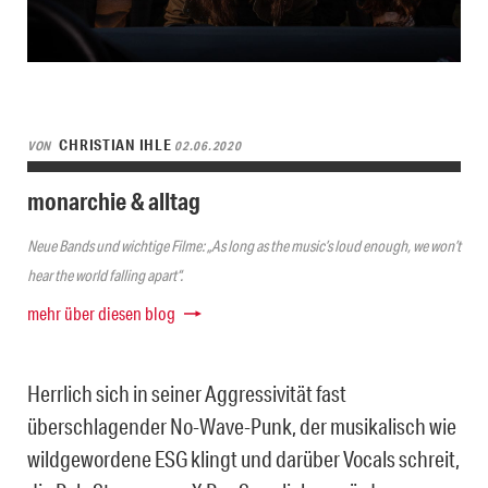
CHRISTIAN IHLE
VON
02.06.2020
monarchie & alltag
Neue Bands und wichtige Filme: „As long as the music’s loud enough, we won’t
hear the world falling apart“.
mehr über diesen blog
Herrlich sich in seiner Aggressivität fast
überschlagender No-Wave-Punk, der musikalisch wie
wildgewordene ESG klingt und darüber Vocals schreit,