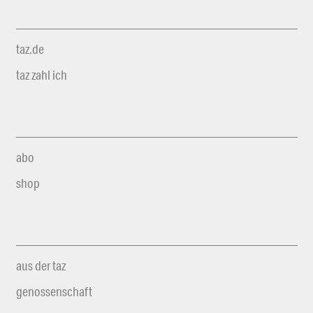
taz.de
taz zahl ich
abo
shop
aus der taz
genossenschaft