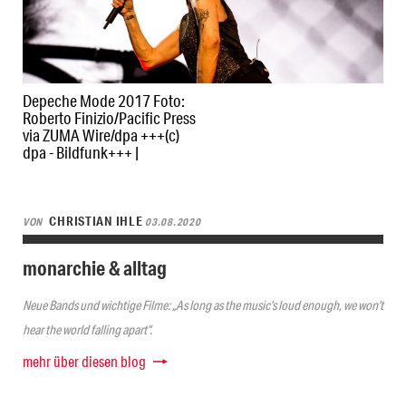
Depeche Mode 2017 Foto:
Roberto Finizio/Pacific Press
via ZUMA Wire/dpa +++(c)
dpa - Bildfunk+++ |
CHRISTIAN IHLE
VON
03.08.2020
monarchie & alltag
Neue Bands und wichtige Filme: „As long as the music’s loud enough, we won’t
hear the world falling apart“.
mehr über diesen blog