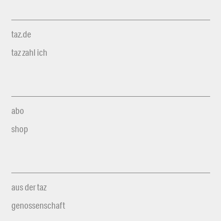
taz.de
taz zahl ich
abo
shop
aus der taz
genossenschaft