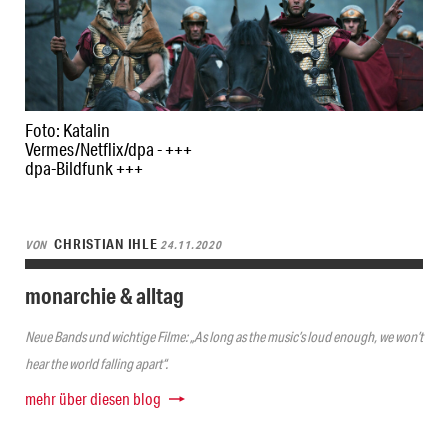
Foto: Katalin
Vermes/Netflix/dpa - +++
dpa-Bildfunk +++
CHRISTIAN IHLE
VON
24.11.2020
monarchie & alltag
Neue Bands und wichtige Filme: „As long as the music’s loud enough, we won’t
hear the world falling apart“.
mehr über diesen blog