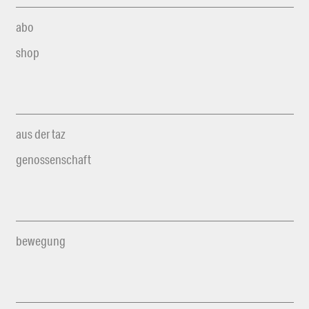
abo
shop
aus der taz
genossenschaft
bewegung