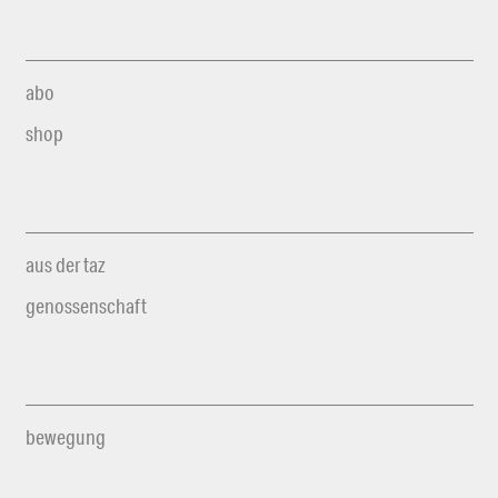
abo
shop
aus der taz
genossenschaft
bewegung