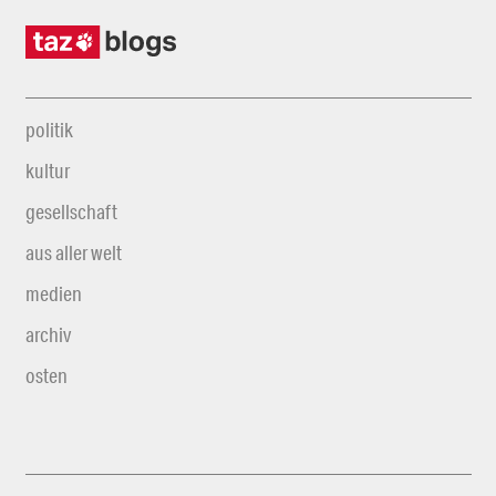
politik
kultur
gesellschaft
aus aller welt
medien
archiv
osten