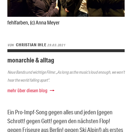
fehlfarben, (c) Anna Meyer
CHRISTIAN IHLE
VON
29.03.2021
monarchie & alltag
Neue Bands und wichtige Filme: „As long as the music’s loud enough, we won’t
hear the world falling apart“.
mehr über diesen blog
Ein Pro-Impf-Song gegen alles und jeden (gegen
Schrott! gegen Gott! gegen den nächsten Flop!
gegen Friseure aus Berlin! gegen Ski Alpin!) als erstes