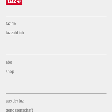
taz.de
taz zahl ich
abo
shop
aus der taz
genossenschaft