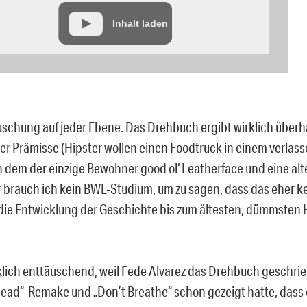
Inhalt laden
uschung auf jeder Ebene. Das Drehbuch ergibt wirklich über
der Prämisse (Hipster wollen einen Foodtruck in einem verla
in dem der einzige Bewohner good ol‘ Leatherface und eine alt
r brauch ich kein BWL-Studium, um zu sagen, dass das eher k
 die Entwicklung der Geschichte bis zum ältesten, dümmsten
rklich enttäuschend, weil Fede Alvarez das Drehbuch geschrie
Dead“-Remake und „Don’t Breathe“ schon gezeigt hatte, dass 