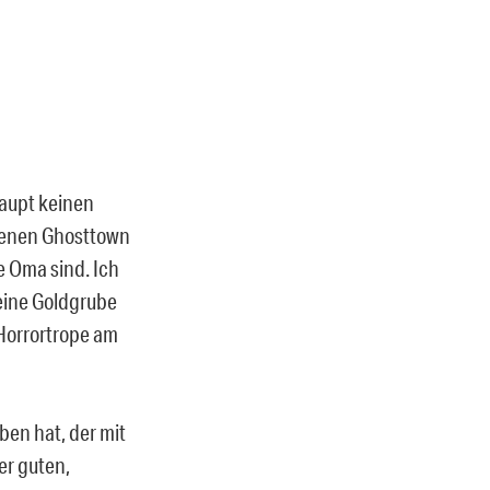
haupt keinen
ssenen Ghosttown
e Oma sind. Ich
eine Goldgrube
 Horrortrope am
ben hat, der mit
er guten,