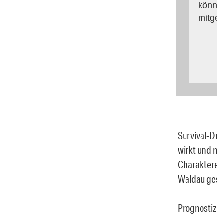
könn
mitg
Survival-D
wirkt und n
Charaktere 
Waldau ges
Prognostiz