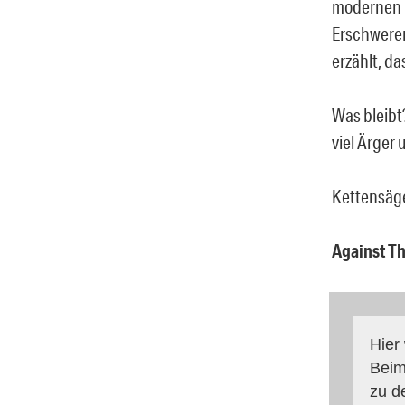
modernen 
Erschweren
erzählt, d
Was bleibt?
viel Ärger
Kettensäge
Against Th
Hier
Beim
zu d