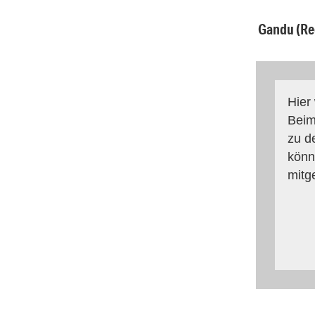
Gandu (Re
Hier
Beim
zu d
könn
mitg