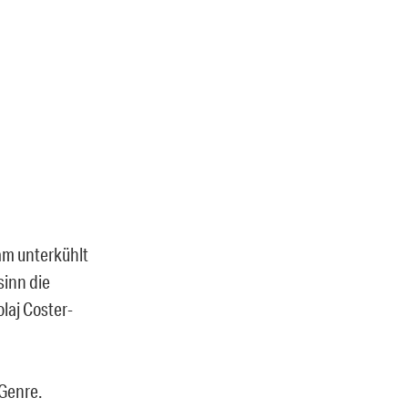
am unterkühlt
sinn die
olaj Coster-
Genre.