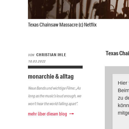
Texas Chainsaw Massacre (c) Netflix
Texas Chai
CHRISTIAN IHLE
VON
10.03.2022
monarchie & alltag
Hier
Neue Bands und wichtige Filme: „As
Beim
long as the music’s loud enough, we
zu d
won’t hear the world falling apart“.
könn
mitg
mehr über diesen blog