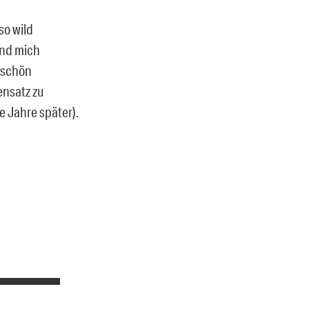
so wild
 und mich
 schön
ensatz zu
 Jahre später).