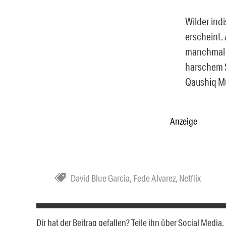
Wilder indi
erscheint. 
manchmal a
harschem S
Qaushiq Mu
Anzeige
David Blue Garcia
,
Fede Alvarez
,
Netflix
Dir hat der Beitrag gefallen? Teile ihn über Social Medi