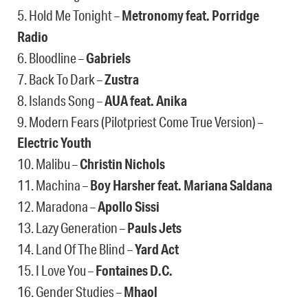
5. Hold Me Tonight –
Metronomy feat. Porridge
Radio
6. Bloodline –
Gabriels
7. Back To Dark –
Zustra
8. Islands Song –
AUA feat. Anika
9. Modern Fears (Pilotpriest Come True Version) –
Electric Youth
10. Malibu –
Christin Nichols
11. Machina –
Boy Harsher feat. Mariana Saldana
12. Maradona –
Apollo Sissi
13. Lazy Generation –
Pauls Jets
14. Land Of The Blind –
Yard Act
15. I Love You –
Fontaines D.C.
16. Gender Studies –
Mhaol