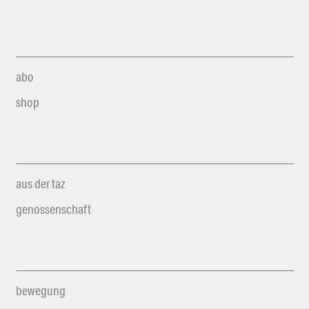
abo
shop
aus der taz
genossenschaft
bewegung