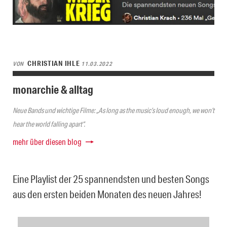
CHRISTIAN IHLE
VON
11.03.2022
monarchie & alltag
Neue Bands und wichtige Filme: „As long as the music’s loud enough, we won’t
hear the world falling apart“.
mehr über diesen blog
Eine Playlist der 25 spannendsten und besten Songs
aus den ersten beiden Monaten des neuen Jahres!