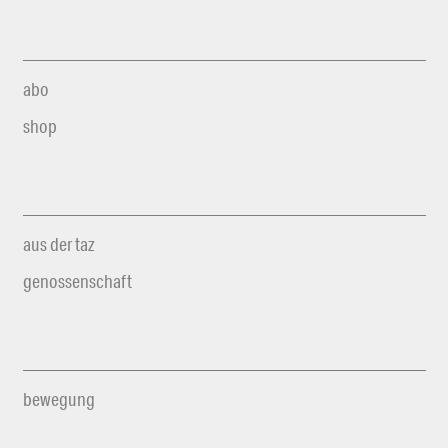
abo
shop
aus der taz
genossenschaft
bewegung