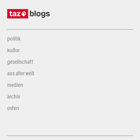
politik
kultur
gesellschaft
aus aller welt
medien
archiv
osten