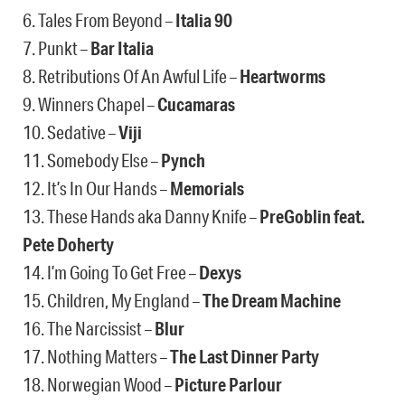
6. Tales From Beyond –
Italia 90
7. Punkt –
Bar Italia
8. Retributions Of An Awful Life –
Heartworms
9. Winners Chapel –
Cucamaras
10. Sedative –
Viji
11. Somebody Else –
Pynch
12. It’s In Our Hands –
Memorials
13. These Hands aka Danny Knife –
PreGoblin feat.
Pete Doherty
14. I’m Going To Get Free –
Dexys
15. Children, My England –
The Dream Machine
16. The Narcissist –
Blur
17. Nothing Matters –
The Last Dinner Party
18. Norwegian Wood –
Picture Parlour