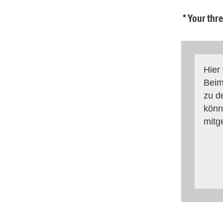
* Your thr
Hier
Beim
zu d
könn
mitg