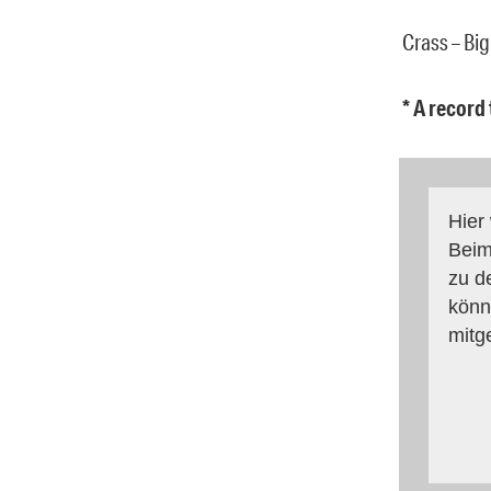
Crass – Big
* A record
Hier
Beim
zu d
könn
mitg