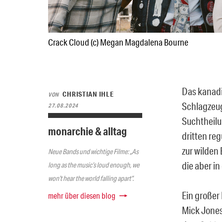
Crack Cloud (c) Megan Magdalena Bourne
Das kanadi
CHRISTIAN IHLE
VON
Schlagzeu
27.08.2024
Suchtheilu
monarchie & alltag
dritten re
zur wilden
Neue Bands und wichtige Filme: „As
die aber i
long as the music’s loud enough, we
won’t hear the world falling apart“.
Ein großer
mehr über diesen blog
Mick Jones