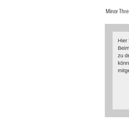
Minor Thre
Hier
Beim
zu d
könn
mitg