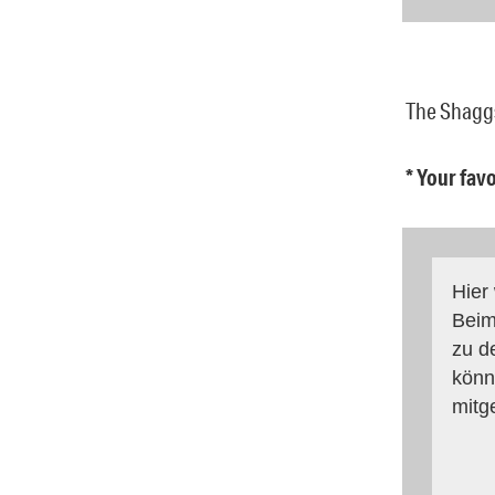
The Shaggs
* Your fav
Hier
Beim
zu d
könn
mitg