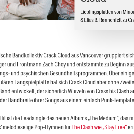
Lieblingsplatten von Mino
& Elias B. Rønnenfelt zu Cr
sche Bandkollektiv Crack Cloud aus Vancouver gruppiert sic
ger und Frontmann Zach Choy und entstammte zu Beginn au
ngs- und psychischen Gesundheitsprogrammen. Über einige
gulären Langspielplatte hat sich Crack Cloud aber ohne Zweife
 Band entwickelt, der sicherlich Wurzeln von Crass bis Clash 
n der Bandbreite ihrer Songs aus einem einfach Punk-Template
 Hit ist die Leadsingle des neuen Albums „The Medium“, das mi
‘ melodieselige Pop-Hymnen für
The Clash wie „Stay Free“
eri