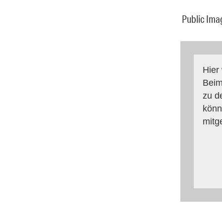
Public Imag
Hier
Beim
zu d
könn
mitg