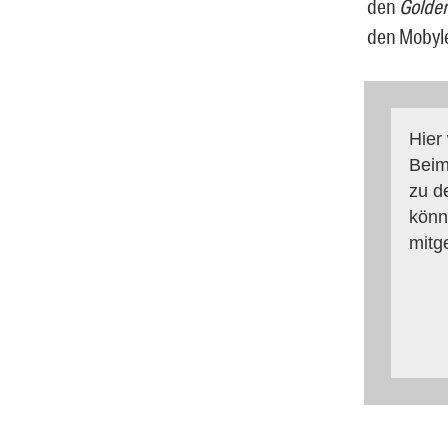
den
Golden
den Mobyle
Hier
Beim
zu d
könn
mitg