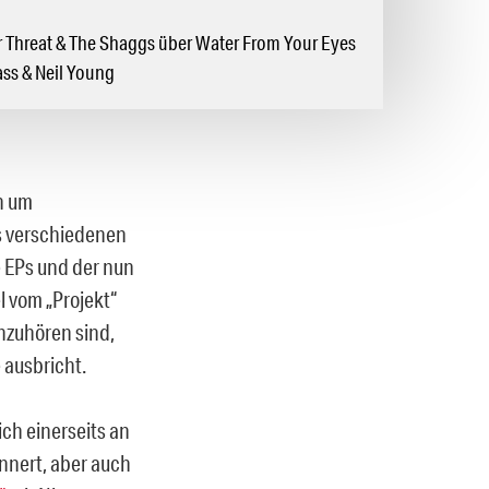
r Threat & The Shaggs über Water From Your Eyes
ass & Neil Young
h um
s verschiedenen
 EPs und der nun
l vom „Projekt“
anzuhören sind,
 ausbricht.
ch einerseits an
nnert, aber auch