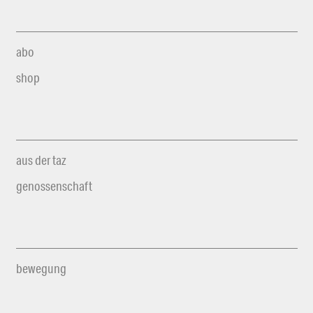
abo
shop
aus der taz
genossenschaft
bewegung