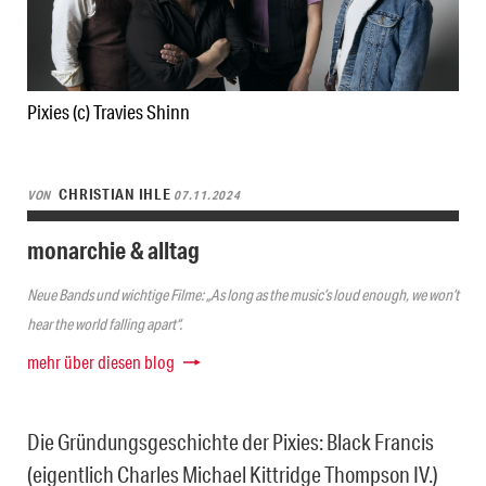
Pixies (c) Travies Shinn
CHRISTIAN IHLE
VON
07.11.2024
monarchie & alltag
Neue Bands und wichtige Filme: „As long as the music’s loud enough, we won’t
hear the world falling apart“.
mehr über diesen blog
Die Gründungsgeschichte der Pixies: Black Francis
(eigentlich Charles Michael Kittridge Thompson IV.)