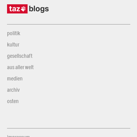
politik
kultur
gesellschaft
aus aller welt
medien
archiv
osten