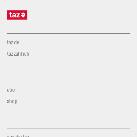
taz.de
taz zahl ich
abo
shop