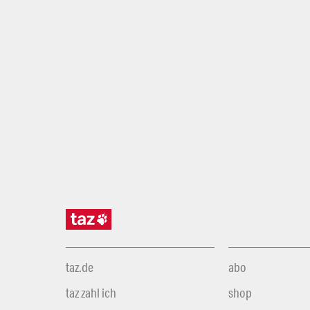
taz.de
abo
taz zahl ich
shop