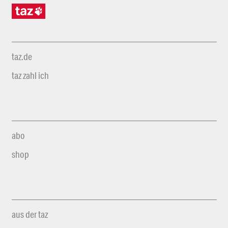
taz.de
taz zahl ich
abo
shop
aus der taz